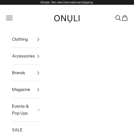
Passer au contenu
Simple, flat-rate international shipping.
Onuli
Menu
Recherch
Panier
Clothing
Accessories
Brands
Magazine
Events &
Pop Ups
SALE