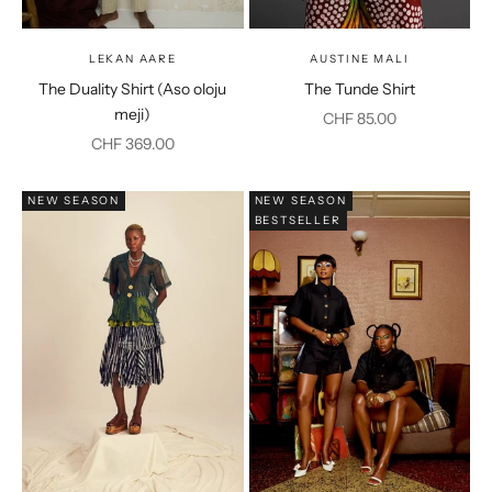
LEKAN AARE
AUSTINE MALI
The Duality Shirt (Aso oloju
The Tunde Shirt
meji)
Prix de vente
CHF 85.00
Prix de vente
CHF 369.00
NEW SEASON
NEW SEASON
BESTSELLER