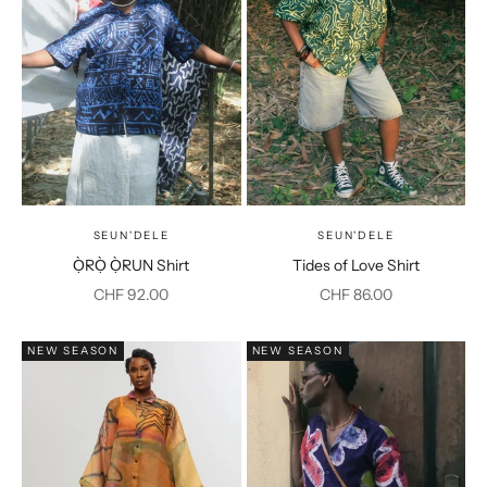
SEUN'DELE
SEUN'DELE
Ọ̀RỌ̀ Ọ̀RUN Shirt
Tides of Love Shirt
Prix de vente
Prix de vente
CHF 92.00
CHF 86.00
NEW SEASON
NEW SEASON