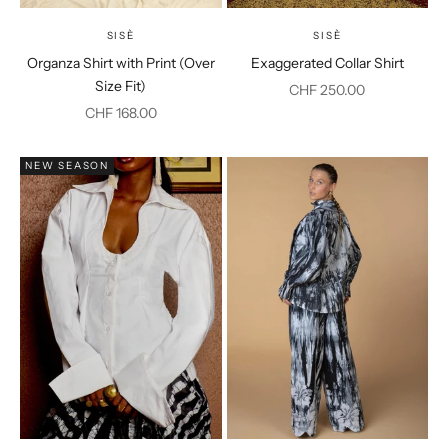
SISÈ
SISÈ
Organza Shirt with Print (Over
Exaggerated Collar Shirt
Size Fit)
Prix de vente
CHF 250.00
Prix de vente
CHF 168.00
NEW SEASON