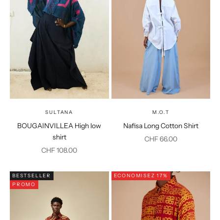
SULTANA
M.O.T
BOUGAINVILLEA High low
Nafisa Long Cotton Shirt
shirt
Prix de vente
CHF 66.00
Prix de vente
CHF 108.00
BESTSELLER
ECONOMISEZ 17%
PROMO