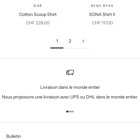
SISÈ
NYNY RYKE
Cotton Scoop Shirt
SONA Shirt II
Prix de vente
Prix de vente
CHF 228.00
CHF 117.00
1
2
Livraison dans le monde entier
Nous proposons une livraison avec UPS ou DHL dans le monde entier.
Aller à l'élément 1
Aller à l'élément 2
Aller à l'élément 3
Aller à l'élément 4
Bulletin