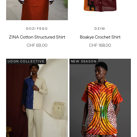
GOZI FEGO
DZINI
ZINA Cotton Structured Shirt
Boakye Crochet Shirt
Prix de vente
Prix de vente
CHF 69.00
CHF 168.00
UDGN COLLECTIVE
NEW SEASON