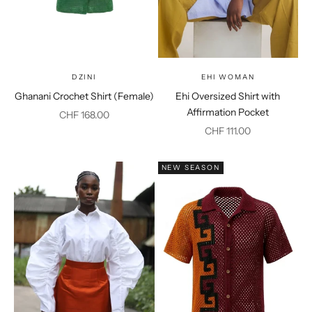
DZINI
EHI WOMAN
Ghanani Crochet Shirt (Female)
Ehi Oversized Shirt with
Affirmation Pocket
Prix de vente
CHF 168.00
Prix de vente
CHF 111.00
NEW SEASON