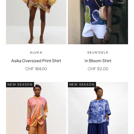
ALUKA
SEUN'DELE
Asika Oversized Print Shirt
In Bloom Shirt
Prix de vente
Prix de vente
CHF 184.00
CHF 92.00
NEW SEASON
NEW SEASON