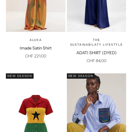
ALUKA
THE
SUSTAINABILATY LIFESTYLE
Imade Satin Shirt
ADATI SHIRT (DYED)
Prix de vente
CHF 221.00
Prix de vente
CHF 84.00
NEW SEASON
NEW SEASON